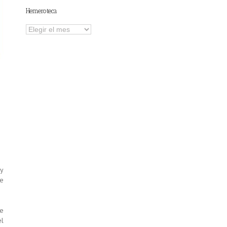
Hemeroteca
Hemeroteca
 y
ue
de
el