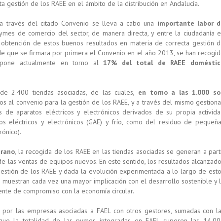
a gestión de los RAEE en el ámbito de la distribución en Andalucía.
 a través del citado Convenio se lleva a cabo una
importante labor d
ymes de comercio del sector, de manera directa, y entre la ciudadanía 
a obtención de estos buenos resultados en materia de correcta gestión 
de que se firmara por primera el Convenio en el año 2013, se han recogi
upone actualmente en torno al
17% del total de RAEE doméstic
de 2.400 tiendas asociadas, de las cuales,
en torno a las 1.000 so
dos al convenio para la gestión de los RAEE, y a través del mismo gestion
de aparatos eléctricos y electrónicos derivados de su propia activid
os eléctricos y electrónicos (GAE) y frío, como del residuo de pequeñ
ónico).
arano
, la recogida de los RAEE en las tiendas asociadas se generan a part
e las ventas de equipos nuevos. En este sentido, los resultados alcanzad
gestión de los RAEE y dada la evolución experimentada a lo largo de est
n muestran cada vez una mayor implicación con el desarrollo sostenible y 
ente de compromiso con la economía circular.
s por las empresas asociadas a FAEL con otros gestores, sumadas con l
que la totalidad de las pymes integradas en FAEL superen las 14.0