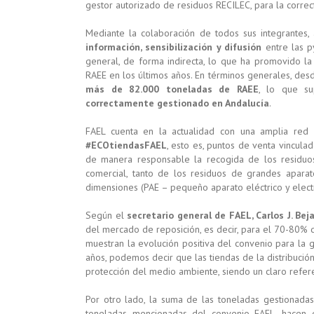
gestor autorizado de residuos RECILEC, para la correct
Mediante la colaboración de todos sus integrantes,
información, sensibilización y difusión
entre las p
general, de forma indirecta, lo que ha promovido l
RAEE en los últimos años. En términos generales, des
más de 82.000 toneladas de RAEE
, lo que s
correctamente gestionado en Andalucía
.
FAEL cuenta en la actualidad con una amplia red 
#ECOtiendasFAEL
, esto es, puntos de venta vincula
de manera responsable la recogida de los residuos 
comercial, tanto de los residuos de grandes aparat
dimensiones (PAE – pequeño aparato eléctrico y electr
Según el
secretario general de FAEL, Carlos J. Bej
del mercado de reposición, es decir, para el 70-80% d
muestran la evolución positiva del convenio para la 
años, podemos decir que las tiendas de la distribució
protección del medio ambiente, siendo un claro refer
Por otro lado, la suma de las toneladas gestionada
toneladas mencionadas del convenio FAEL, hacen 