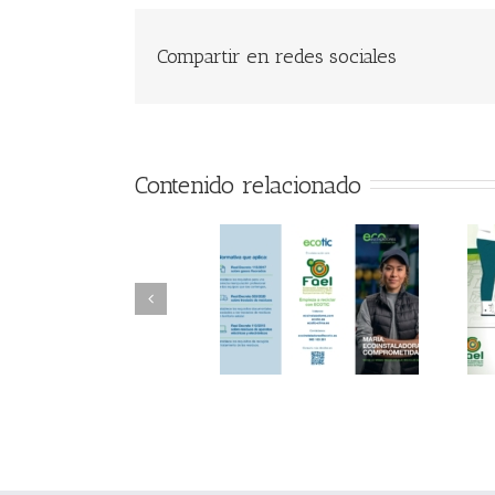
Compartir en redes sociales
Contenido relacionado
FAEL/AAEL y
FAEL, Ecoasimelec y
Fundación ECOTIC
Parque Joyero
Clima ponen en
Córdoba, colaboran
marcha la 2ª edición
para fomentar la
del “Programa ECO-
recogida de RAEE
INSTALADORES”