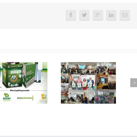
FAEL, junto con
Ya disponible el
Ecoasimelec, visitan
vídeo Webinar
16 centros
«Facturación
educativos en
Electrónica vs
Andalucía a través
Verifactu»
de la campaña
“Educando en