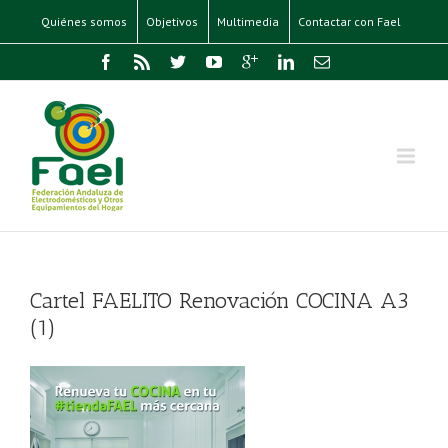
Quiénes somos
Objetivos
Multimedia
Contactar con Fael
Cartel FAELITO Renovación COCINA A3
(1)