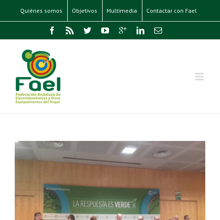
Quiénes somos
Objetivos
Multimedia
Contactar con Fael