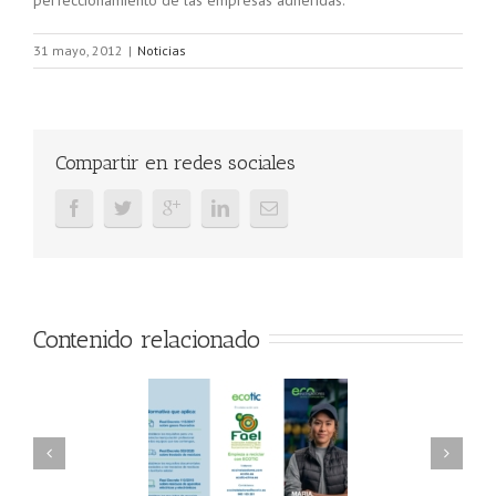
perfeccionamiento de las empresas adheridas.
31 mayo, 2012
|
Noticias
Compartir en redes sociales
Contenido relacionado
AEL/AAEL y
FAEL, Ecoasimelec y
ndación ECOTIC
Parque Joyero