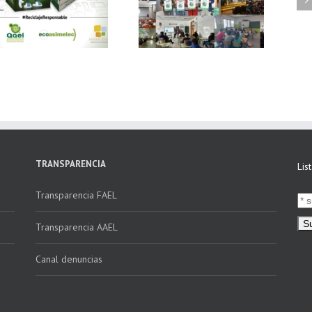
Ecoasimelec, visitan
vídeo Webinar
16 centros
«Facturación
educativos en
Electrónica vs
Andalucía a través
Verifactu»
de la campaña
“Educando en
Verde”
TRANSPARENCIA
Lis
Transparencia FAEL
Transparencia AAEL
Canal denuncias