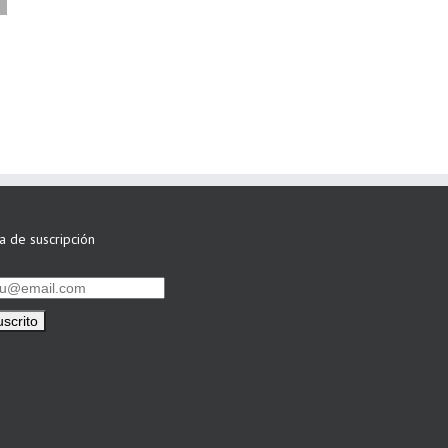
ASWO IBÉRICA
siguen apostando
por su Colaboración
ta de suscripción