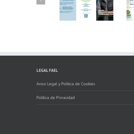
Fundación ECOTIC
Parque Joyero
Clima ponen en
Córdoba, colaboran
marcha la 2ª edición
para fomentar la
del “Programa ECO-
recogida de RAEE
INSTALADORES”
LEGAL FAEL
Aviso Legal y Política de Cookies
Política de Privacidad