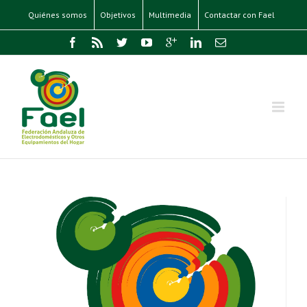
Quiénes somos
Objetivos
Multimedia
Contactar con Fael