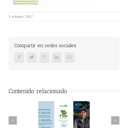
5 octubre, 2017
Compartir en redes sociales
Contenido relacionado
AEL/AAEL y
FAEL, Ecoasimelec y