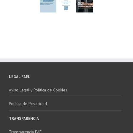
ndación ECOTIC
Parque Joyero
lima ponen en
Córdoba, colaboran
ha la 2ª edición
para fomentar la
 “Programa ECO-
recogida de RAEE
NSTALADORES”
LEGAL FAEL
Aviso Legal y Política de Cookies
Política de Privacidad
TRANSPARENCIA
Transparencia FAEL