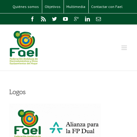
Quiénes somos
Objetivos
Multimedia
Contactar con Fael
Logos