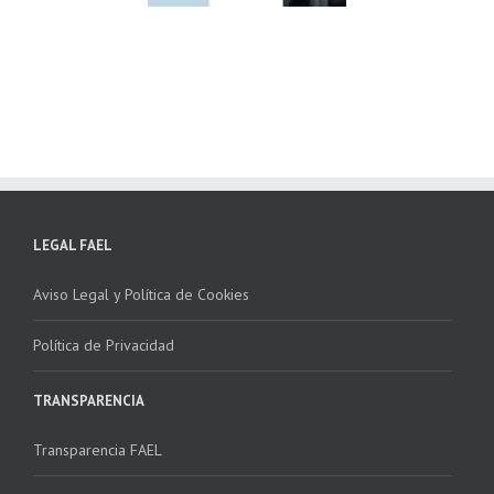
ha la 2ª edición
para fomentar la
 “Programa ECO-
recogida de RAEE
NSTALADORES”
LEGAL FAEL
Aviso Legal y Política de Cookies
Política de Privacidad
TRANSPARENCIA
Transparencia FAEL