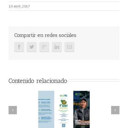
10 abril, 2017
Compartir en redes sociales
Contenido relacionado
AEL/AAEL y
FAEL, Ecoasimelec y
ndación ECOTIC
Parque Joyero
lima ponen en
Córdoba, colaboran