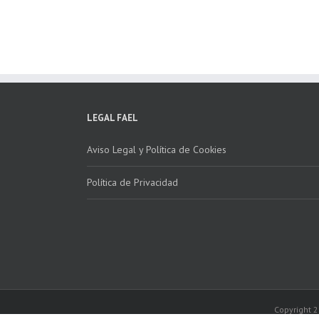
marcha la 2ª edición
para fomentar la
del “Programa ECO-
recogida de RAEE
INSTALADORES”
LEGAL FAEL
Aviso Legal y Política de Cookies
Política de Privacidad
Copyright 