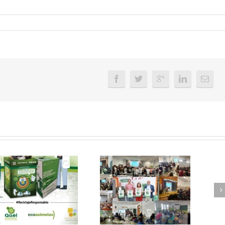
FAEL, junto con
Ya disponible el
Ecoasimelec, visitan
vídeo Webinar
16 centros
«Facturación