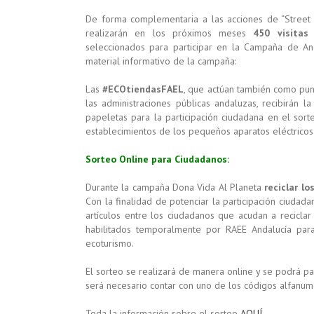
De forma complementaria a las acciones de “Street
realizarán en los próximos meses
450 visitas
seleccionados para participar en la Campaña de Anda
material informativo de la campaña:
Las
#ECOtiendasFAEL
, que actúan también como pun
las administraciones públicas andaluzas, recibirán la
papeletas para la participación ciudadana en el sor
establecimientos de los pequeños aparatos eléctricos 
Sorteo Online para Ciudadanos:
Durante la campaña Dona Vida Al Planeta
reciclar lo
Con la finalidad de potenciar la participación ciudad
artículos entre los ciudadanos que acudan a reciclar
habilitados temporalmente por RAEE Andalucía para
ecoturismo.
El sorteo se realizará de manera online y se podrá par
será necesario contar con uno de los códigos alfanum
Toda la información sobre el sorteo
AQUÍ