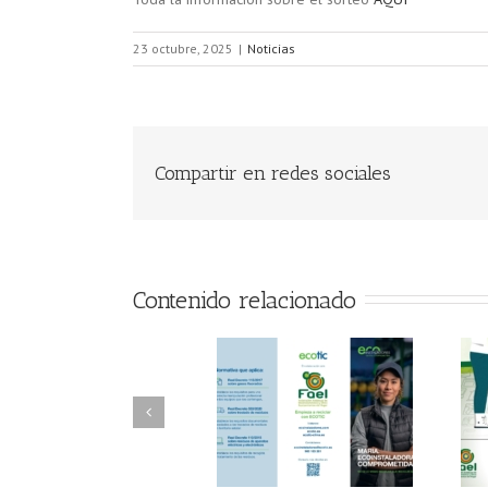
23 octubre, 2025
|
Noticias
Compartir en redes sociales
Contenido relacionado
FAEL/AAEL y
FAEL, Ecoasimelec y
Fundación ECOTIC
Parque Joyero
Clima ponen en
Córdoba, colaboran