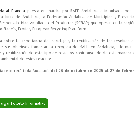
a al Planeta
, puesta en marcha por RAEE Andalucía e impulsada por 
a Junta de Andalucía, la Federación Andaluza de Municipios y Provinci
 Responsabilidad Ampliada del Productor (SCRAP) que operan en la regió
co-Raee´s, Ecotic y European Recycling Plataform.
a sobre la importancia del reciclaje y la reutilización de los residuos 
ntre sus objetivos fomentar la recogida de RAEE en Andalucía, informar
je y reutilización de este tipo de residuos, contribuyendo de esta manera 
 ambiental de estos residuos.
ta recorrerá toda Andalucía
del 23 de octubre de 2025 al 27 de febre
argar Folleto Informativo