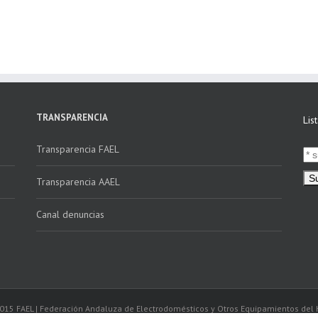
educativos en
Electrónica vs
Andalucía a través
Verifactu»
de la campaña
“Educando en
Verde”
TRANSPARENCIA
Lis
Transparencia FAEL
Transparencia AAEL
Canal denuncias
2015 FAEL | Federación Andaluza de Electrodomésticos y Otros Equipamientos del 