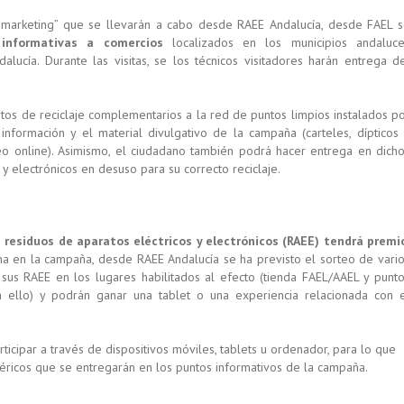
 marketing” que se llevarán a cabo desde RAEE Andalucía, desde FAEL 
 informativas a comercios
localizados en los municipios andaluce
lucía. Durante las visitas, se los técnicos visitadores harán entrega d
tos de reciclaje complementarios a la red de puntos limpios instalados p
 información y el material divulgativo de la campaña (carteles, dípticos
teo online). Asimismo, el ciudadano también podrá hacer entrega en dich
y electrónicos en desuso para su correcto reciclaje.
s residuos de aparatos eléctricos y electrónicos (RAEE) tendrá premi
ana en la campaña, desde RAEE Andalucía se ha previsto el sorteo de vari
 sus RAEE en los lugares habilitados al efecto (tienda FAEL/AAEL y punt
 ello) y podrán ganar una tablet o una experiencia relacionada con 
ticipar a través de dispositivos móviles, tablets u ordenador, para lo que
éricos que se entregarán en los puntos informativos de la campaña.