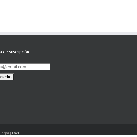
por su Colaboración
ta de suscripción
Hogar |
Fael