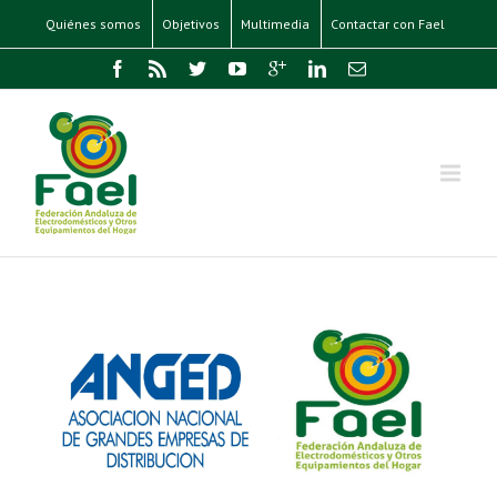
Quiénes somos
Objetivos
Multimedia
Contactar con Fael