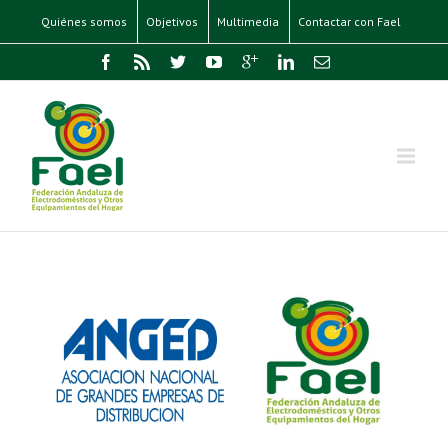
Quiénes somos
Objetivos
Multimedia
Contactar con Fael