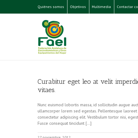
Quiénes somos
Objetivos
Multimedia
Contactar co
Curabitur eget leo at velit imperdi
vitaes.
Nunc euismod lobortis massa, id sollicitudin augue aucto
ullamcorper lorem sed egestas. Pellentesque laoreet a
consectetur adipiscing elit. Vestibulum tortor nisi, eges
Fusce consequat tincidunt […]
27 noviembre, 2012