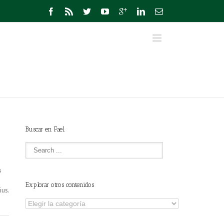
Buscar en Fael
s
Explorar otros contenidos
ius.
Explorar
otros
contenidos