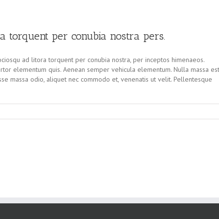
ora torquent per conubia nostra pers.
sociosqu ad litora torquent per conubia nostra, per inceptos himenaeos.
ortor elementum quis. Aenean semper vehicula elementum. Nulla massa est
sse massa odio, aliquet nec commodo et, venenatis ut velit. Pellentesque