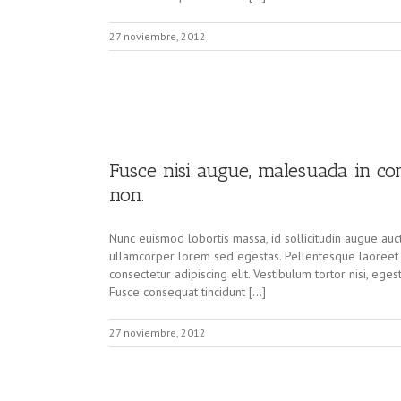
27 noviembre, 2012
Fusce nisi augue, malesuada in co
non.
Nunc euismod lobortis massa, id sollicitudin augue aucto
ullamcorper lorem sed egestas. Pellentesque laoreet a
consectetur adipiscing elit. Vestibulum tortor nisi, eges
Fusce consequat tincidunt […]
27 noviembre, 2012