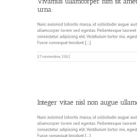
Vivamus ullamcorper nim sit amet 
urna.
Nunc euismod lobortis massa, id sollicitudin augue aucto
ullamcorper lorem sed egestas. Pellentesque laoreet a
consectetur adipiscing elit. Vestibulum tortor nisi, eges
Fusce consequat tincidunt […]
27 noviembre, 2012
Integer vitae nisl non augue ullam
Nunc euismod lobortis massa, id sollicitudin augue aucto
ullamcorper lorem sed egestas. Pellentesque laoreet a
consectetur adipiscing elit. Vestibulum tortor nisi, eges
Fusce consequat tincidunt […]