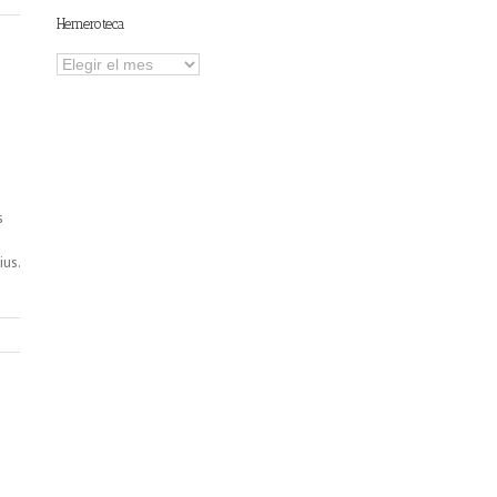
Hemeroteca
Hemeroteca
.
s
ius.