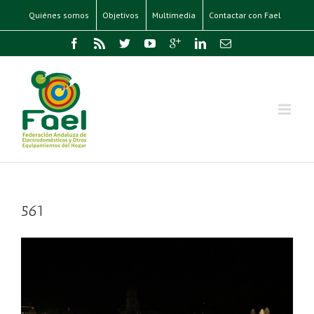
Quiénes somos
Objetivos
Multimedia
Contactar con Fael
561