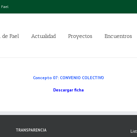
 Fael
 de Fael
Actualidad
Proyectos
Encuentros
Concepto 07: CONVENIO COLECTIVO
Descargar ficha
TRANSPARENCIA
Lis