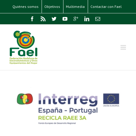
Quiénes somos
Objetivos
Multimedia
Contactar con Fael