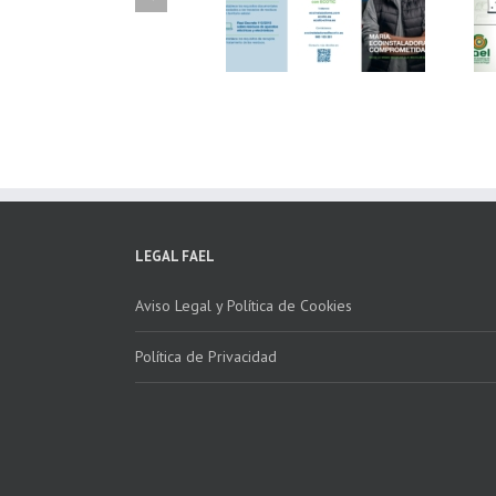
Fundación ECOTIC
Parque Joyero
Clima ponen en
Córdoba, colaboran
marcha la 2ª edición
para fomentar la
del “Programa ECO-
recogida de RAEE
INSTALADORES”
LEGAL FAEL
Aviso Legal y Política de Cookies
Política de Privacidad