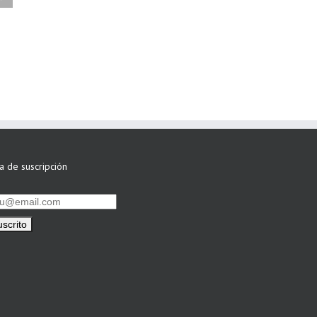
ASWO IBÉRICA
siguen apostando
por su Colaboración
ta de suscripción