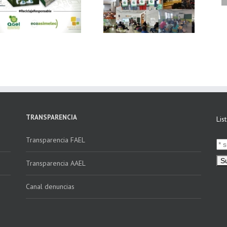
Ecoasimelec, visitan
vídeo Webinar
16 centros
«Facturación
educativos en
Electrónica vs
Andalucía a través
Verifactu»
de la campaña
“Educando en
Verde”
TRANSPARENCIA
Lis
Transparencia FAEL
Transparencia AAEL
Canal denuncias