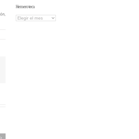
Hemeroteca
ón,
Hemeroteca
FAEL/AAEL y