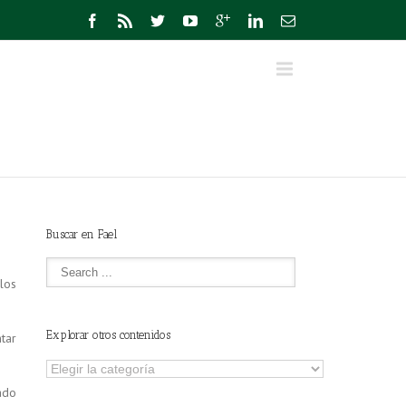
Buscar en Fael
los
Explorar otros contenidos
tar
Explorar
otros
ado
contenidos