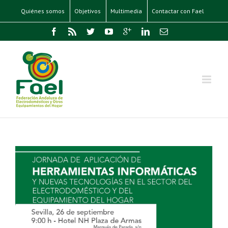
Quiénes somos
Objetivos
Multimedia
Contactar con Fael