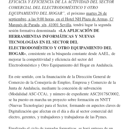
EFICACIA Y EFICIENCIA DE LA ACTIVIDAD DEL SECTOR
COMERCIAL DEL ELECTRODOMÉSTICO Y OTRO
EQUIPAMIENTO DEL HOGAR”,
el próximo
martes 26 de
septiembre, a las 9:00 horas, en el Hotel NH Plaza de Armas, C/
Marqués de Parada, s/n, 41001 Sevilla,
tendrá lugar la segunda
«LA APLICACIÓN DE
sesión formativa denominada
HERRAMIENTAS INFORMÁTICAS Y NUEVAS
TECNOLOGÍAS EN EL SECTOR DEL
ELECTRODOMÉSTICO Y OTRO EQUIPAMIENTO DEL
HOGAR»
, consistente en la búsqueda constante desde AAEL, de
mejorar la competitividad y eficiencia del sector del
Electrodoméstico y Otro Equipamiento del Hogar en Andalucía.
En este sentido, con la financiación de la Dirección General de
Comercio de la Consejería de Empleo, Empresa y Comercio de la
Junta de Andalucía, mediante la concesión de subvención
(Modalidad ASC-CCA), y número de expediente ASC2017SC0002,
se ha puesto en marcha un proyecto sobre formación en NNTT
(Nuevas Tecnologías) para el Sector, formando en aspectos claves de
Digitalización que afectan en el día a día al sector comercial del
electro, gerentes, y trabajadores y trabajadoras de las Pymes.
Finalizado el ciclo de jornadas formativas, se hará entrega de un