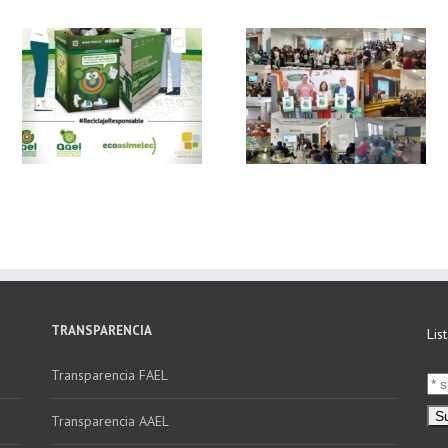
 y
FAEL, junto con
Ya disponible el
Ecoasimelec, visitan
vídeo Webinar
n
16 centros
«Facturación
educativos en
Electrónica vs
E
Andalucía a través
Verifactu»
de la campaña
“Educando en
Verde”
TRANSPARENCIA
Lis
Transparencia FAEL
Transparencia AAEL