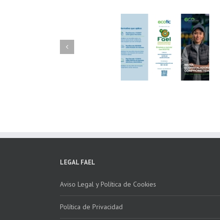
FAEL/AAEL y
FAEL, Ecoasimelec
Fundación ECOTIC
Parque Joyero
Clima ponen en
Córdoba, colabora
marcha la 2ª edición
para fomentar la
del “Programa ECO-
recogida de RAE
INSTALADORES”
LEGAL FAEL
Aviso Legal y Política de Cookies
Política de Privacidad