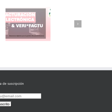
FAEL/AAEL y
ASWO IBÉRICA
siguen apostando
por su Colaboración
ta de suscripción