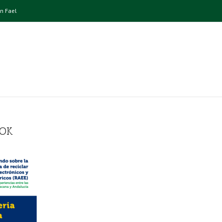
n Fael
OK