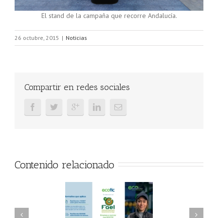
El stand de la campaña que recorre Andalucía.
26 octubre, 2015
|
Noticias
Compartir en redes sociales
Contenido relacionado
AEL/AAEL y
FAEL, Ecoasimelec y