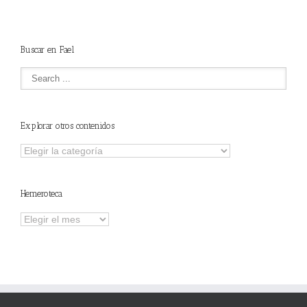
NSTALADORES”
Buscar en Fael
Explorar otros contenidos
Explorar
otros
contenidos
Hemeroteca
Hemeroteca