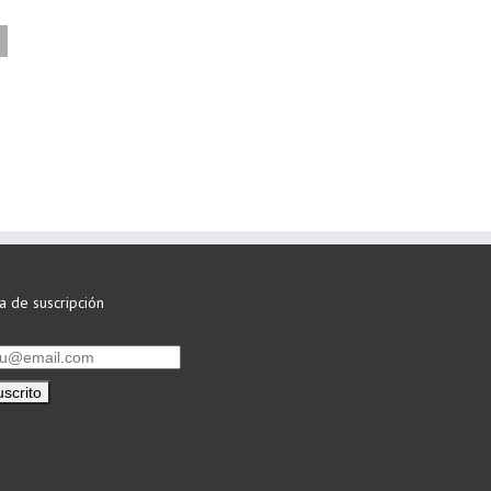
FAEL/AAEL y
ASWO IBÉRICA
siguen apostando
por su Colaboración
ta de suscripción