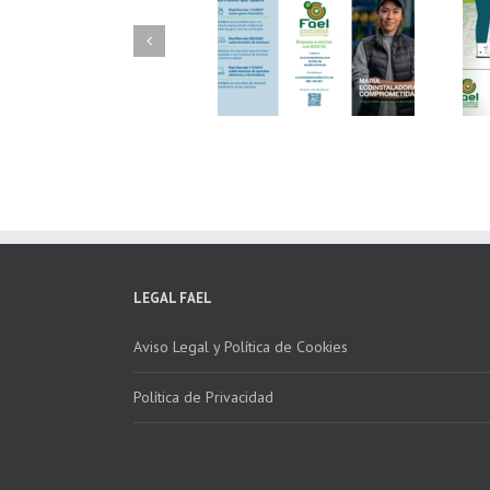
FAEL/AAEL y
FAEL, Ecoasimelec y
Fundación ECOTIC
Parque Joyero
Clima ponen en
Córdoba, colaboran
marcha la 2ª edición
para fomentar la
del “Programa ECO-
recogida de RAEE
INSTALADORES”
LEGAL FAEL
Aviso Legal y Política de Cookies
Política de Privacidad