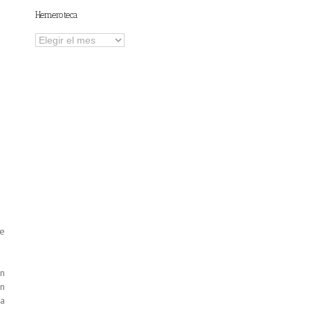
Hemeroteca
Hemeroteca
se
an
en
ha