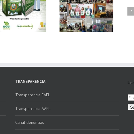
FAEL, junto con
Ya disponible el
Ecoasimelec, visitan
vídeo Webinar
16 centros
«Facturación
educativos en
Electrónica vs
Andalucía a través
Verifactu»
de la campaña
“Educando en
Verde”
TRANSPARENCIA
Lis
Transparencia FAEL
Transparencia AAEL
Canal denuncias