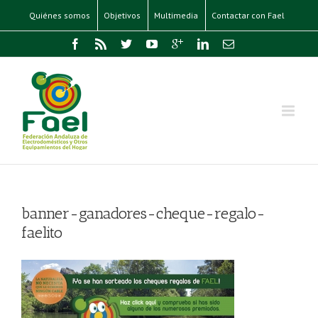
Quiénes somos
Objetivos
Multimedia
Contactar con Fael
banner-ganadores-cheque-regalo-
faelito