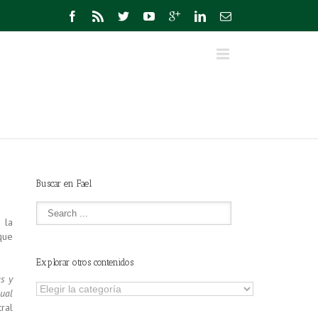
Buscar en Fael
 la
que
Explorar otros contenidos
as y
Explorar
ual
otros
ral
contenidos