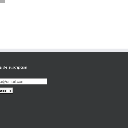
ASWO IBÉRICA
siguen apostando
por su Colaboración
ta de suscripción