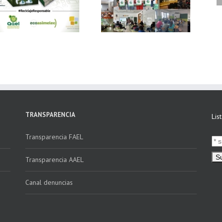
Ecoasimelec, visitan
vídeo Webinar
16 centros
«Facturación
educativos en
Electrónica vs
Andalucía a través
Verifactu»
de la campaña
“Educando en
Verde”
TRANSPARENCIA
Lis
Transparencia FAEL
Transparencia AAEL
Canal denuncias