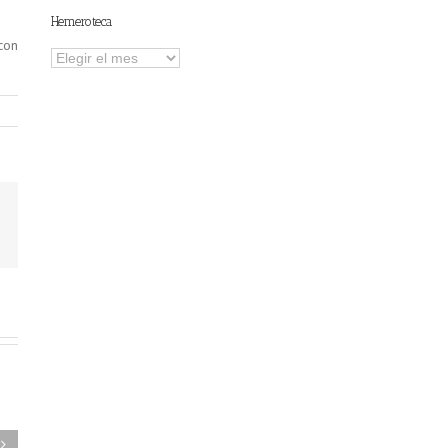
Hemeroteca
con
Hemeroteca
FAEL/AAEL y