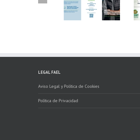
Fundación ECOTIC
Parque Joyero
Clima ponen en
Córdoba, colaboran
marcha la 2ª edición
para fomentar la
del “Programa ECO-
recogida de RAEE
INSTALADORES”
LEGAL FAEL
Aviso Legal y Política de Cookies
Política de Privacidad