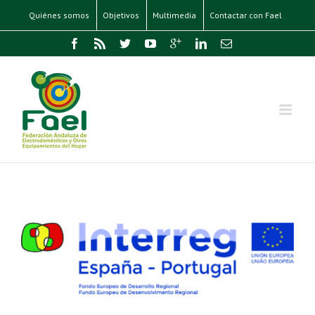
Quiénes somos
Objetivos
Multimedia
Contactar con Fael