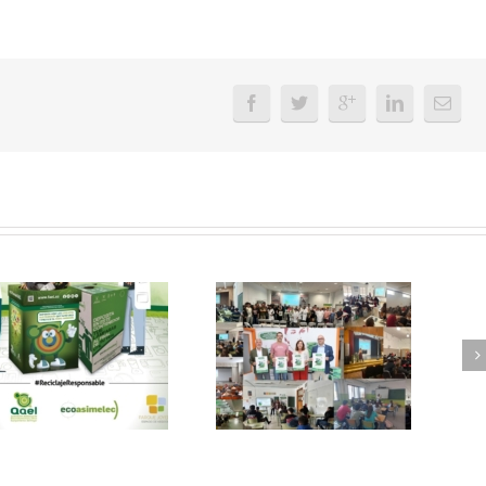
FAEL, junto con
Ya disponible el
Ecoasimelec, visitan
vídeo Webinar
16 centros
«Facturación
educativos en
Electrónica vs
Andalucía a través
Verifactu»