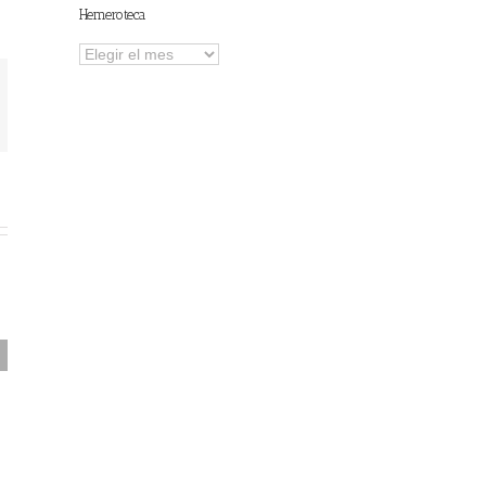
Hemeroteca
Hemeroteca
FAEL/AAEL y
ASWO IBÉRICA
siguen apostando
por su Colaboración