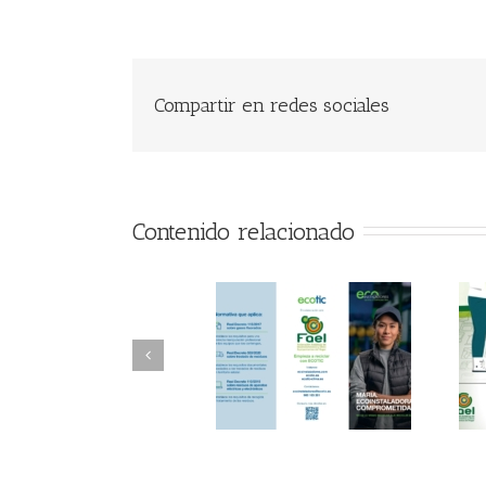
Compartir en redes sociales
Contenido relacionado
FAEL/AAEL y
FAEL, Ecoasimelec y
Fundación ECOTIC
Parque Joyero
Clima ponen en
Córdoba, colaboran
marcha la 2ª edición
para fomentar la
del “Programa ECO-
recogida de RAEE