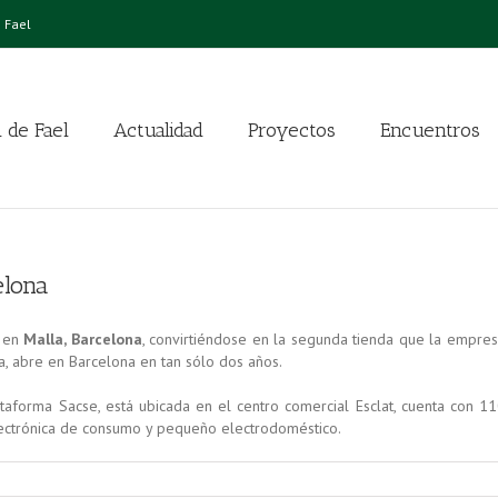
 Fael
 de Fael
Actualidad
Proyectos
Encuentros
elona
) en
Malla, Barcelona
, convirtiéndose en la segunda tienda que la empre
la, abre en Barcelona en tan sólo dos años.
ataforma Sacse, está ubicada en el centro comercial Esclat, cuenta con 1
ectrónica de consumo y pequeño electrodoméstico.