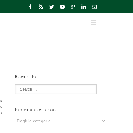
Buscar en Fael
da
26
Explorar otros contenidos
os
Explorar
otros
contenidos