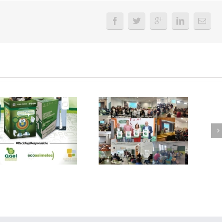
FAEL, junto con
Ya disponible el
Ecoasimelec, visitan
vídeo Webinar
16 centros
«Facturación
educativos en
Electrónica vs
Andalucía a través
Verifactu»
de la campaña
“Educando en