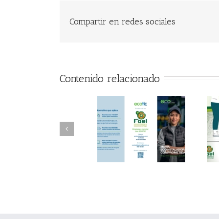
Compartir en redes sociales
Contenido relacionado
FAEL/AAEL y
FAEL, Ecoasimelec y
Fundación ECOTIC
Parque Joyero
Clima ponen en
Córdoba, colaboran
marcha la 2ª edición
para fomentar la
del “Programa ECO-
recogida de RAEE
INSTALADORES”