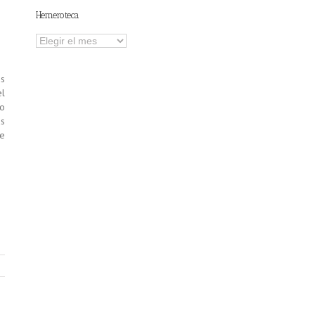
Hemeroteca
Hemeroteca
us
el
do
as
de