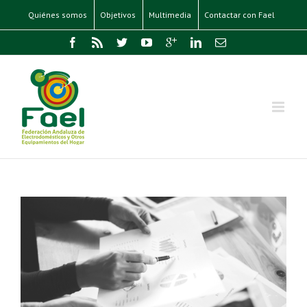
Quiénes somos
Objetivos
Multimedia
Contactar con Fael