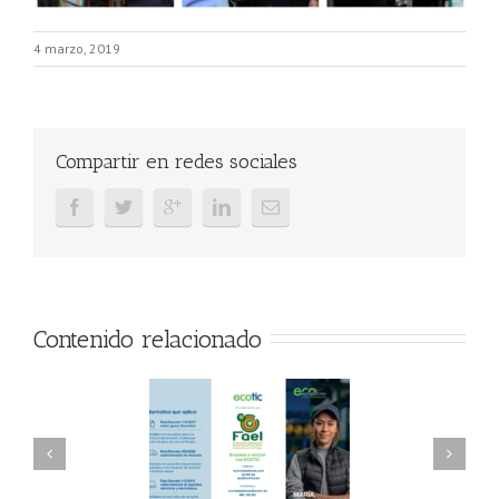
4 marzo, 2019
Compartir en redes sociales
Contenido relacionado
AEL/AAEL y
FAEL, Ecoasimelec y
ndación ECOTIC
Parque Joyero