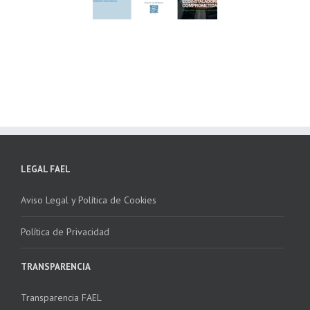
lima ponen en
Córdoba, colaboran
ha la 2ª edición
para fomentar la
 “Programa ECO-
recogida de RAEE
NSTALADORES”
LEGAL FAEL
Aviso Legal y Política de Cookies
Política de Privacidad
TRANSPARENCIA
Transparencia FAEL