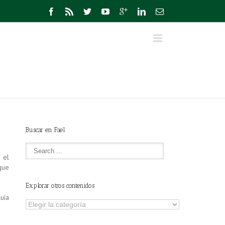
Buscar en Fael
 el
que
Explorar otros contenidos
uía
Explorar
otros
contenidos