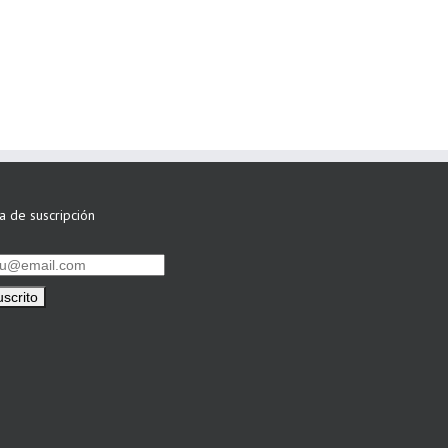
ASWO IBÉRICA
siguen apostando
por su Colaboración
ta de suscripción