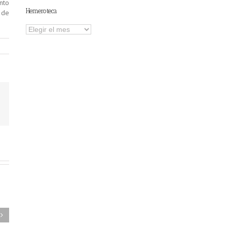
nto
Hemeroteca
 de
Hemeroteca
FAEL/AAEL y