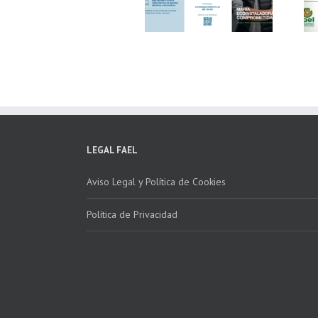
Fundación ECOTIC
Parque Joyero
Clima ponen en
Córdoba, colaboran
marcha la 2ª edición
para fomentar la
del “Programa ECO-
recogida de RAEE
INSTALADORES”
LEGAL FAEL
Aviso Legal y Política de Cookies
Política de Privacidad