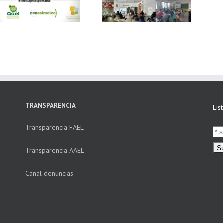
Ecoasimelec, visitan
vídeo Webinar
16 centros
«Facturación
educativos en
Electrónica vs
Andalucía a través
Verifactu»
de la campaña
“Educando en
Verde”
TRANSPARENCIA
Lis
Transparencia FAEL
Transparencia AAEL
Canal denuncias