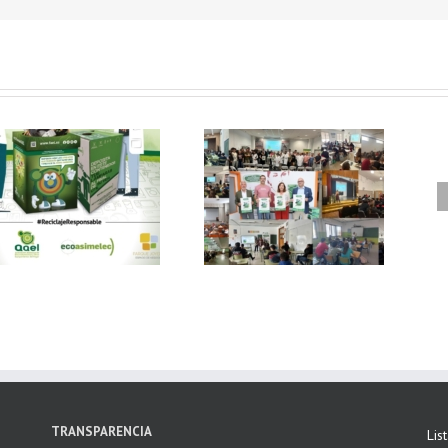
FAEL, junto con
Ya disponible el
Ecoasimelec, visitan
vídeo Webinar
16 centros
«Facturación
educativos en
Electrónica vs
Andalucía a través
Verifactu»
de la campaña
“Educando en
Verde”
TRANSPARENCIA
Lis