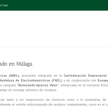
n Fael
lado en Málaga
icos (AAEL),
asociación integrada en la
Confederación Empresarial
 Andaluza de Electrodomésticos (FAEL)
, y en colaboración con
Europ
la campaña
“Renovando Aportas Valor”
, enmarcada en el convenio firm
ntar el reciclaje selectivo de residuos.
iar, tanto a los empresarios de comercio como a la ciudadanía, de 
biente el vertido indiscriminado de residuos contaminantes, como es el c