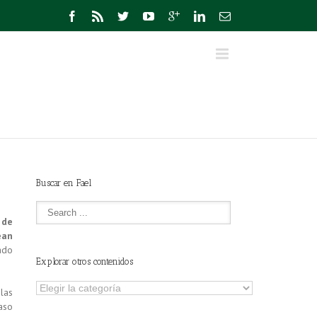
Buscar en Fael
 de
ean
ado
Explorar otros contenidos
Explorar
las
otros
aso
contenidos