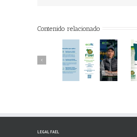
Contenido relacionado
FAEL/AAEL y
FAEL, Ecoasimelec y
Fundación ECOTIC
Parque Joyero
Clima ponen en
Córdoba, colaboran
marcha la 2ª edición
para fomentar la
del “Programa ECO-
recogida de RAEE
INSTALADORES”
LEGAL FAEL