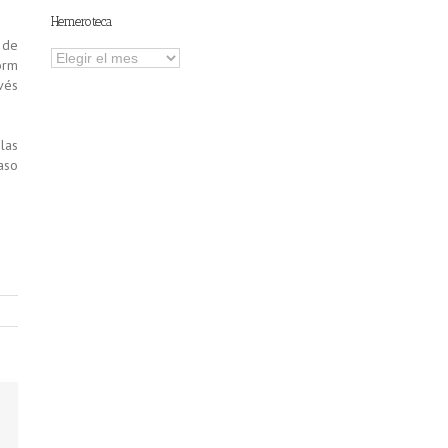
Hemeroteca
 de
Hemeroteca
orm
vés
las
aso