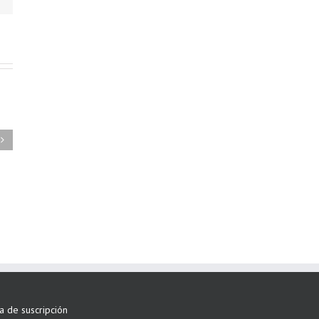
FAEL/AAEL y
ASWO IBÉRICA
siguen apostando
por su Colaboración
ta de suscripción