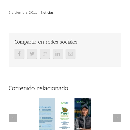
2 diciembre, 2011
|
Noticias
Compartir en redes sociales
Contenido relacionado
AEL/AAEL y
FAEL, Ecoasimelec y
ndación ECOTIC
Parque Joyero