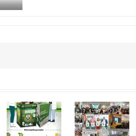
 y
FAEL, junto con
Ya disponible el
Ecoasimelec, visitan
vídeo Webinar