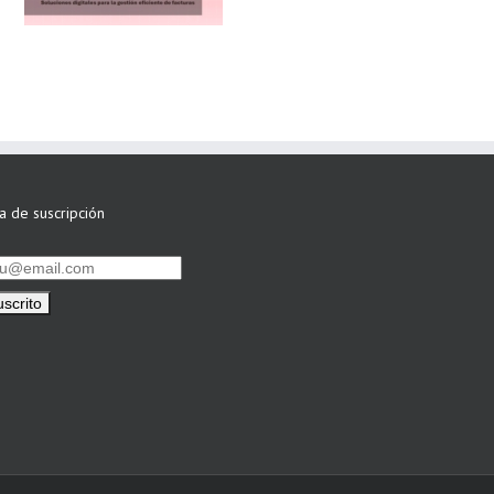
siguen apostando
por su Colaboración
ta de suscripción