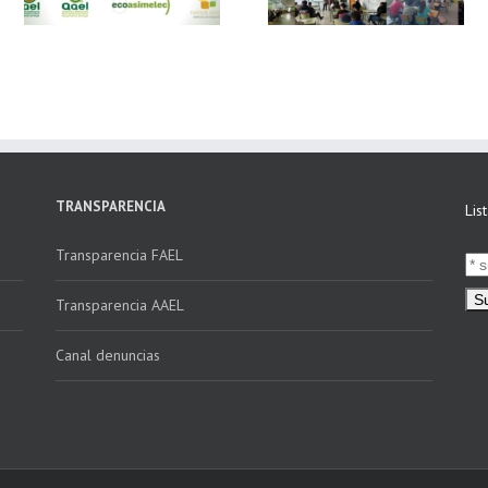
n
16 centros
«Facturación
educativos en
Electrónica vs
E
Andalucía a través
Verifactu»
de la campaña
“Educando en
Verde”
TRANSPARENCIA
Lis
Transparencia FAEL
Transparencia AAEL
Canal denuncias