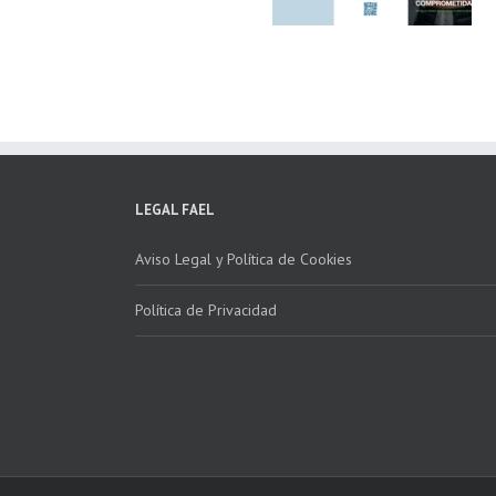
Clima ponen en
Córdoba, colabora
marcha la 2ª edición
para fomentar la
del “Programa ECO-
recogida de RAE
INSTALADORES”
LEGAL FAEL
Aviso Legal y Política de Cookies
Política de Privacidad