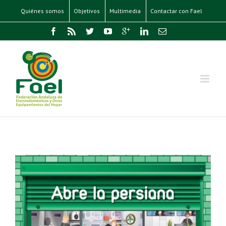
Quiénes somos
Objetivos
Multimedia
Contactar con Fael