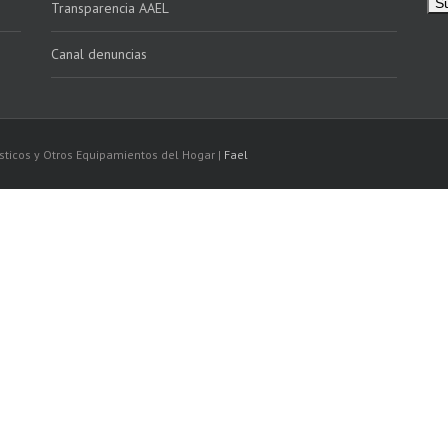
Transparencia AAEL
Canal denuncias
sticos y Otros Equipamientos del Hogar |
Fael