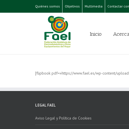
Quiénes somos
Objetivos
Multimedia
Contactar con
Inicio
Acerca
[flipbook pdf=»https://www.fael.es/wp-content/uploa
LEGAL FAEL
Aviso Legal y Política de Cookies