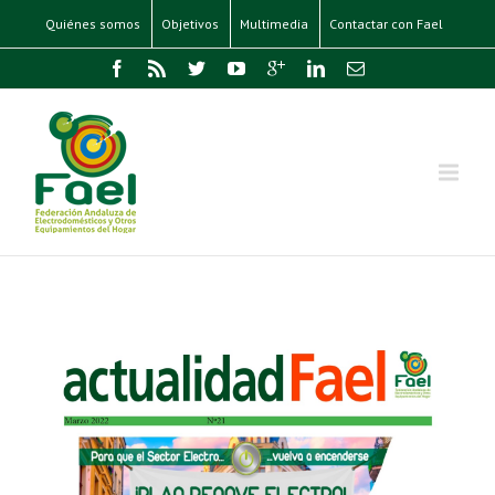
Quiénes somos
Objetivos
Multimedia
Contactar con Fael