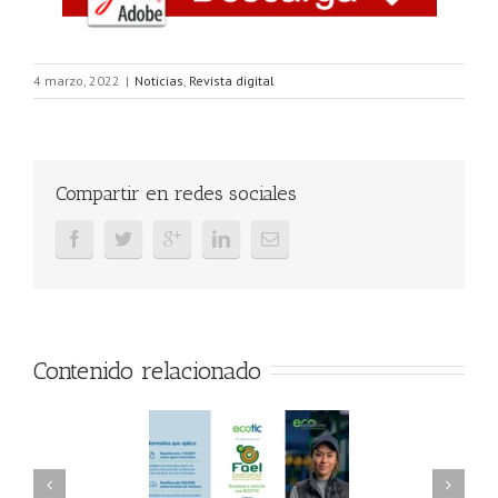
4 marzo, 2022
|
Noticias
,
Revista digital
Compartir en redes sociales
Contenido relacionado
AEL/AAEL y
FAEL, Ecoasimelec y