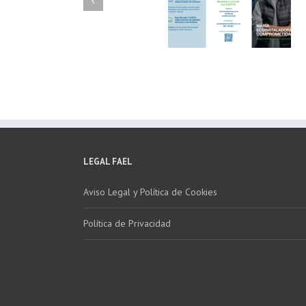
FAEL/AAEL y
FAEL, Ecoasimelec
Fundación ECOTIC
Parque Joyero
Clima ponen en
Córdoba, colabora
marcha la 2ª edición
para fomentar la
del “Programa ECO-
recogida de RAE
INSTALADORES”
LEGAL FAEL
Aviso Legal y Política de Cookies
Política de Privacidad