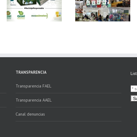
 y
FAEL, junto con
Ya disponible el
Ecoasimelec, visitan
vídeo Webinar
n
16 centros
«Facturación
educativos en
Electrónica vs
E
Andalucía a través
Verifactu»
de la campaña
“Educando en
Verde”
TRANSPARENCIA
Lis
Transparencia FAEL
Transparencia AAEL
Canal denuncias