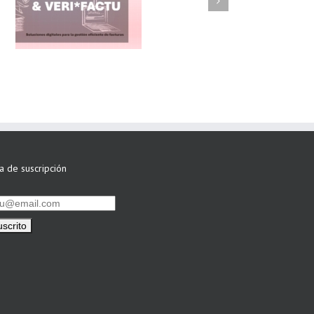
FAEL/AAEL y
ASWO IBÉRICA
siguen apostando
por su Colaboración
ta de suscripción