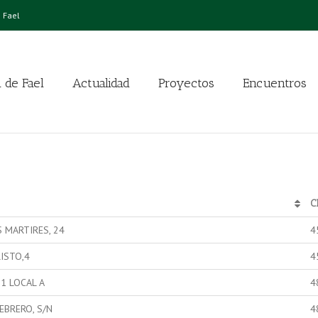
 Fael
 de Fael
Actualidad
Proyectos
Encuentros
C
 MARTIRES, 24
4
ISTO,4
4
 1 LOCAL A
4
EBRERO, S/N
4