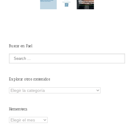
lima ponen en
Córdoba, colaboran
ha la 2ª edición
para fomentar la
 “Programa ECO-
recogida de RAEE
NSTALADORES”
Buscar en Fael
Explorar otros contenidos
Explorar
otros
contenidos
Hemeroteca
Hemeroteca