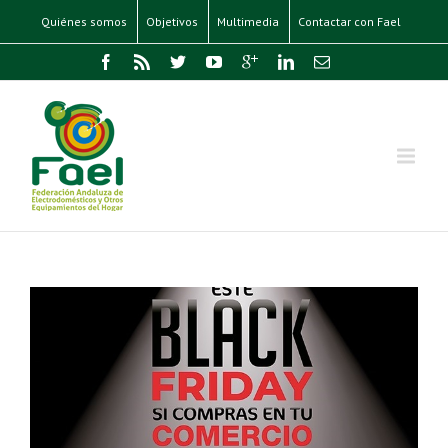
Quiénes somos
Objetivos
Multimedia
Contactar con Fael
as