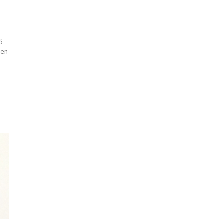
ó
 en