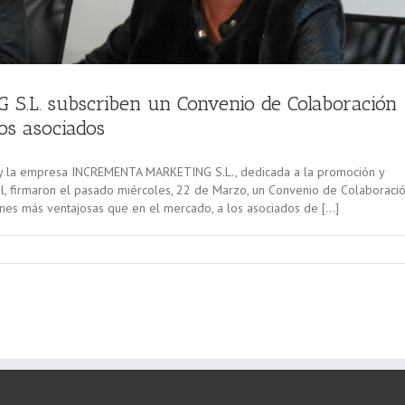
L. subscriben un Convenio de Colaboración
los asociados
 y la empresa INCREMENTA MARKETING S.L., dedicada a la promoción y
al, firmaron el pasado miércoles, 22 de Marzo, un Convenio de Colaboració
iones más ventajosas que en el mercado, a los asociados de […]