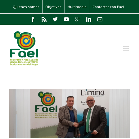
Quiénes somos
Objetivos
Multimedia
Contactar con Fael
e