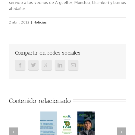
servicio a los vecinos de Argüelles, Moncloa, Chamberí y barrios
aledaños.
2 abril, 2012
|
Noticias
Compartir en redes sociales
Contenido relacionado
AEL/AAEL y
FAEL, Ecoasimelec y