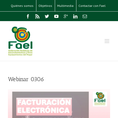
Quiénes somos
Objetivos
Multimedia
Contactar con Fael
Webinar 0306