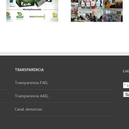
 y
FAEL, junto con
Ya disponible el
Ecoasimelec, visitan
vídeo Webinar
n
16 centros
«Facturación
educativos en
Electrónica vs
E
Andalucía a través
Verifactu»
de la campaña
“Educando en
Verde”
TRANSPARENCIA
Lis
Transparencia FAEL
Transparencia AAEL
Canal denuncias