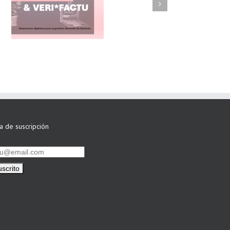
FAEL/AAEL y
ASWO IBÉRICA
siguen apostando
por su Colaboración
ta de suscripción