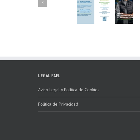
FAEL/AAEL y
FAEL, Ecoasimelec
Fundación ECOTIC
Parque Joyero
Clima ponen en
Córdoba, colabora
marcha la 2ª edición
para fomentar la
del “Programa ECO-
recogida de RAE
INSTALADORES”
LEGAL FAEL
Aviso Legal y Política de Cookies
Política de Privacidad