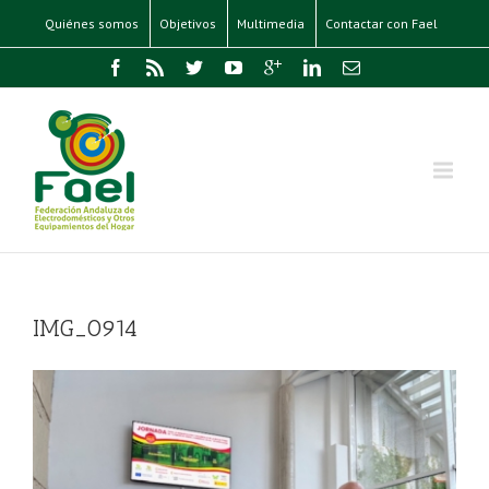
Quiénes somos
Objetivos
Multimedia
Contactar con Fael
IMG_0914