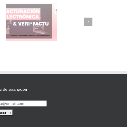
FAEL/AAEL y
ASWO IBÉRICA
siguen apostando
por su Colaboración
ta de suscripción