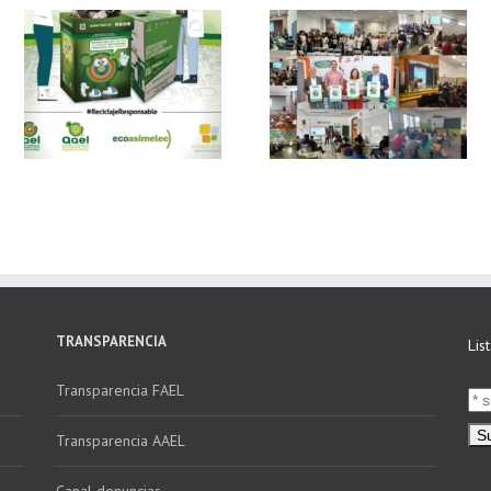
 y
FAEL, junto con
Ya disponible el
Ecoasimelec, visitan
vídeo Webinar
n
16 centros
«Facturación
educativos en
Electrónica vs
E
Andalucía a través
Verifactu»
de la campaña
“Educando en
Verde”
TRANSPARENCIA
Lis
Transparencia FAEL
Transparencia AAEL