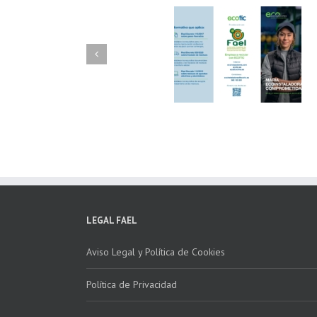
FAEL/AAEL y
FAEL, Ecoasimelec
Fundación ECOTIC
Parque Joyero
Clima ponen en
Córdoba, colabora
marcha la 2ª edición
para fomentar la
del “Programa ECO-
recogida de RAE
INSTALADORES”
LEGAL FAEL
Aviso Legal y Política de Cookies
Política de Privacidad