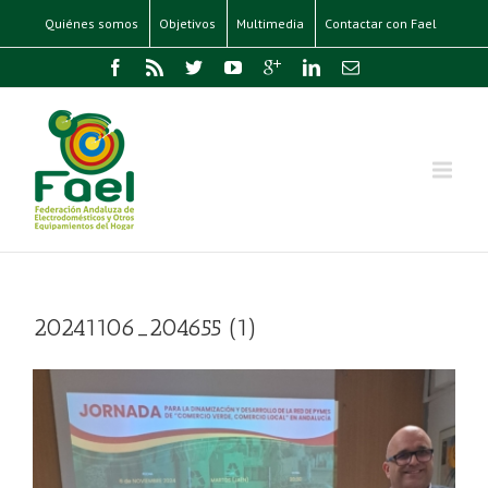
Quiénes somos
Objetivos
Multimedia
Contactar con Fael
20241106_204655 (1)