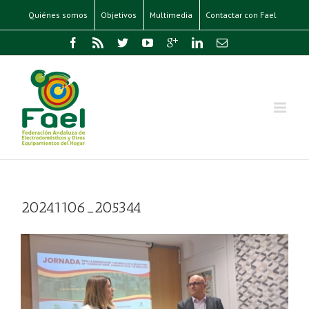
Quiénes somos
Objetivos
Multimedia
Contactar con Fael
20241106_205344