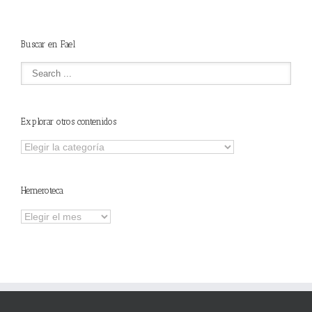
NSTALADORES”
Buscar en Fael
Explorar otros contenidos
Explorar
otros
contenidos
Hemeroteca
Hemeroteca