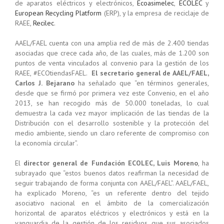
de aparatos eléctricos y electrónicos,
Ecoasimelec
,
ECOLEC
y
European Recycling Platform
(ERP), y
la empresa de reciclaje de
RAEE,
Recilec
.
AAEL/FAEL
cuenta con
una amplia red de más de 2.400 tiendas
asociadas que crece cada año, de las cuales, más de 1.200 son
puntos de venta vinculados al convenio para la gestión de los
RAEE, #ECOtiendasFAEL.
El secretario general de AAEL/FAEL,
Carlos J. Bejarano
ha señalado que “en términos generales,
desde que se firmó por primera vez este Convenio, en el año
2013, se han recogido más de 50.000 toneladas, lo cual
demuestra la cada vez mayor implicación de las tiendas de la
Distribución con el desarrollo sostenible y la protección del
medio ambiente, siendo un claro referente de compromiso con
la economía circular”.
El
director general de Fundación ECOLEC, Luis Moreno
, ha
subrayado que “estos buenos datos reafirman la necesidad de
seguir trabajando de forma conjunta con AAEL/FAEL”. AAEL/FAEL,
ha explicado Moreno, “es un referente dentro del tejido
asociativo nacional en el ámbito de la comercialización
horizontal de aparatos eléctricos y electrónicos y está en la
vanguardia de la gestión de los residuos que sus asociados