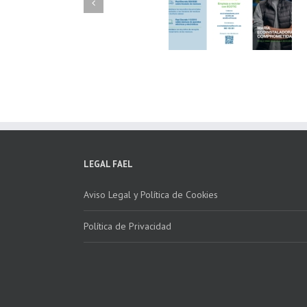
FAEL/AAEL y
FAEL, Ecoasimelec
Fundación ECOTIC
Parque Joyero
Clima ponen en
Córdoba, colabora
marcha la 2ª edición
para fomentar la
del “Programa ECO-
recogida de RAE
INSTALADORES”
LEGAL FAEL
Aviso Legal y Política de Cookies
Política de Privacidad