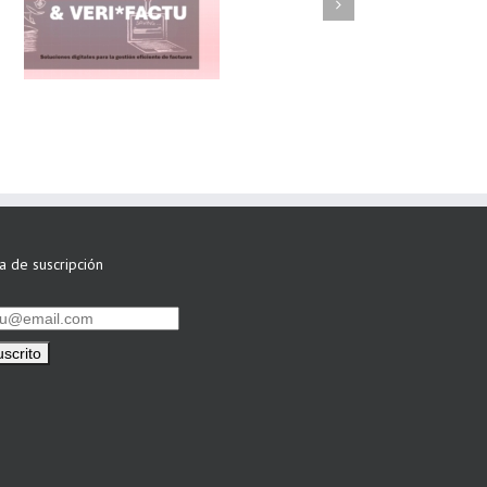
FAEL/AAEL y
ASWO IBÉRICA
siguen apostando
por su Colaboración
ta de suscripción