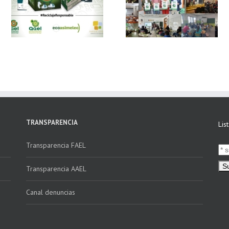
 y
FAEL, junto con
Ya disponible el
Ecoasimelec, visitan
vídeo Webinar
n
16 centros
«Facturación
educativos en
Electrónica vs
E
Andalucía a través
Verifactu»
de la campaña
“Educando en
Verde”
TRANSPARENCIA
Lis
Transparencia FAEL
Transparencia AAEL
Canal denuncias